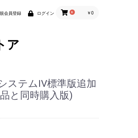
0
￥0
規会員登録
ログイン
トア
システムIV標準版追加
品と同時購入版)