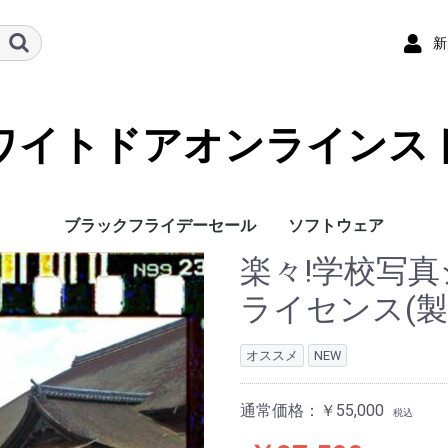
新
ワイトドアオンラインス
ブラックフライデーセール
ソフトウェア
楽々!学校写真
学校写真システム
インデックスシート
ライセンス(製
オススメ
NEW
通常価格：￥55,000
税込