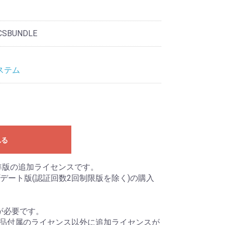
CSBUNDLE
ステム
れる
標準版の追加ライセンスです。
デート版(認証回数2回制限版を除く)の購入
が必要です。
製品付属のライセンス以外に追加ライセンスが