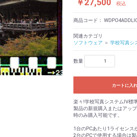
￥27,500
税込
商品コード：
WDPO4ADDLI
関連カテゴリ
ソフトウェア
＞
学校写真シ
数量
カートに入
楽々!学校写真システムIV
製品の新規購入またはアップ
時のみ購入可能です。
1台のPCあたり1ライセンス
2台のPCで使用する場合は